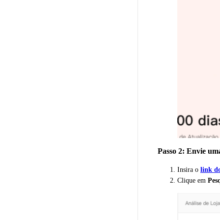
Passo 2: Envie uma
Insira o
link d
Clique em
Pes