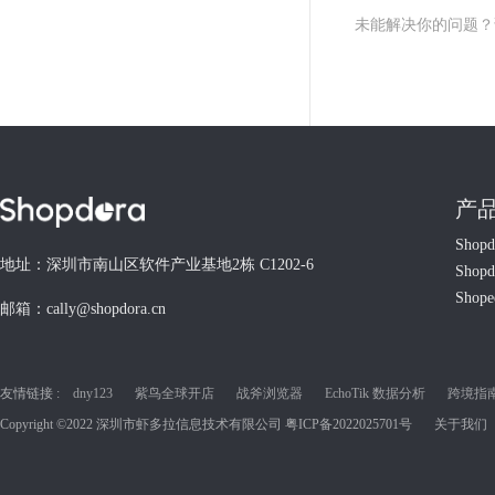
未能解决你的问题
产
Shop
地址：深圳市南山区软件产业基地2栋 C1202-6
Shop
Shop
邮箱：cally@shopdora.cn
友情链接 :
dny123
紫鸟全球开店
战斧浏览器
EchoTik 数据分析
跨境指南C
Copyright ©2022 深圳市虾多拉信息技术有限公司
粤ICP备2022025701号
关于我们