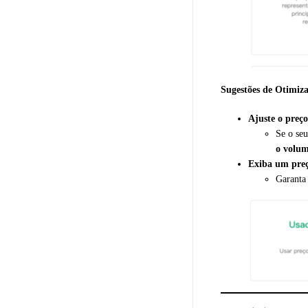
Sugestões de Otimiz
Ajuste o preç
Se o se
o volum
Exiba um pre
Garanta 