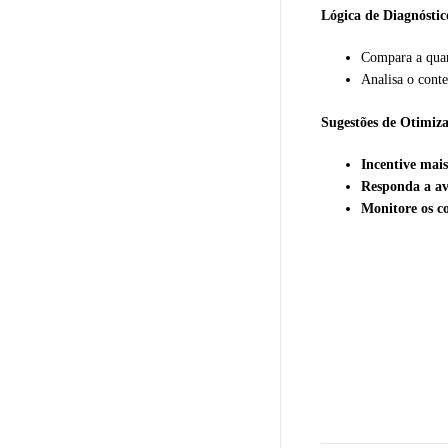
Lógica de Diagnóstic
Compara a quant
Analisa o conte
Sugestões de Otimiz
Incentive mais
Responda a av
Monitore os c