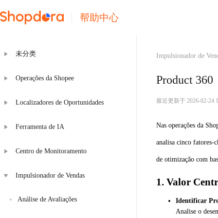
帮助中心
未分类
Impulsionador de Ven
Product 360
Operações da Shopee
最近更新于 2026-02-24 12
Localizadores de Oportunidades
Nas operações da Shop
Ferramenta de IA
analisa cinco fatores
Centro de Monitoramento
de otimização com ba
Impulsionador de Vendas
1. Valor Centr
Análise de Avaliações
Identificar P
Analise o dese