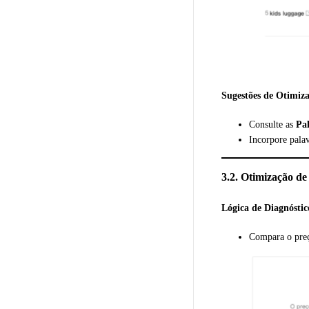
Sugestões de Otimiz
Consulte as
Pa
Incorpore palav
3.2. Otimização de
Lógica de Diagnóstic
Compara o pre