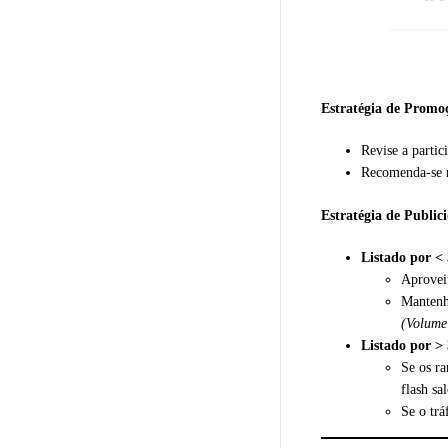
Estratégia de Promo
Revise a parti
Recomenda-se
Estratégia de Public
Listado por <
Aprovei
Manten
(Volume
Listado por >
Se os r
flash sa
Se o trá