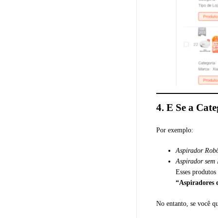
4. E Se a Cat
Por exemplo:
Aspirador Rob
Aspirador sem 
Esses produtos
“Aspiradores 
No entanto, se você qu