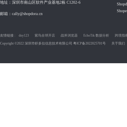
地址：深圳市南山区软件产业基地2栋 C1202-6
Shop
Shop
邮箱：cally@shopdora.cn
友情链接 :
dny123
紫鸟全球开店
战斧浏览器
EchoTik 数据分析
跨境指南C
Copyright ©2022 深圳市虾多拉信息技术有限公司
粤ICP备2022025701号
关于我们