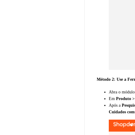
Método 2: Use a Fe
Abra o módul
Em
Produto >
Após a
Pesqui
Cuidados com 