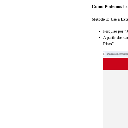
Como Podemos Loc
Método 1: Use a Ext
Pesquise por
“
A partir dos d
Pisos”
.