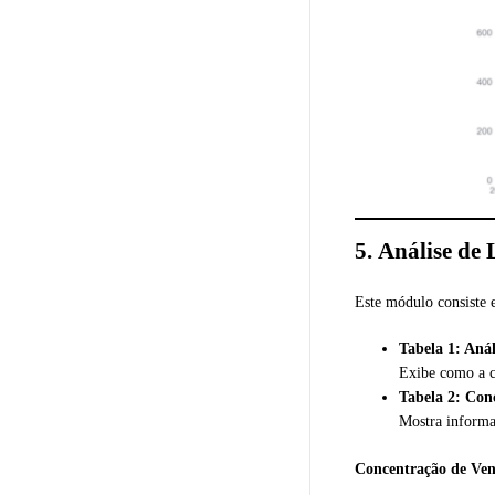
5.
Análise de 
Este módulo consiste 
Tabela 1: Aná
Exibe como a c
Tabela 2: Con
Mostra informa
Concentração de Ven