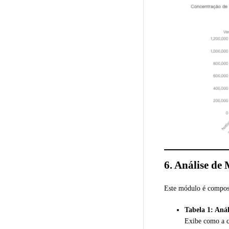
6. Análise de
Este módulo é compost
Tabela 1: Aná
Exibe como a c