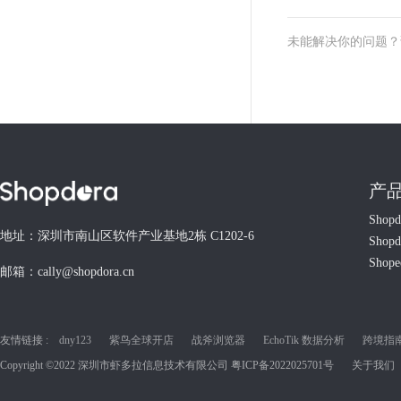
未能解决你的问题
产
Shop
地址：深圳市南山区软件产业基地2栋 C1202-6
Shop
Shop
邮箱：cally@shopdora.cn
友情链接 :
dny123
紫鸟全球开店
战斧浏览器
EchoTik 数据分析
跨境指南C
Copyright ©2022 深圳市虾多拉信息技术有限公司
粤ICP备2022025701号
关于我们