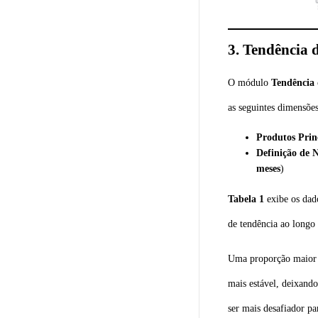
3.
Tendência 
O módulo
Tendência
as seguintes dimensões
Produtos Prin
Definição de 
meses
)
Tabela 1
exibe os dad
de tendência ao longo
Uma proporção maior
mais estável, deixand
ser mais desafiador p