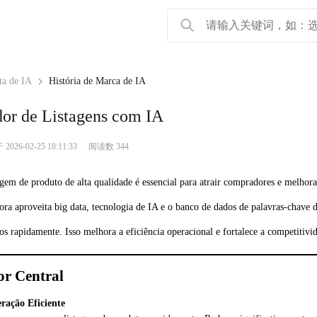
ta de IA
História de Marca de IA
or de Listagens com IA
26-02-25 18:11:33
阅读数 344
gem de produto de alta qualidade é essencial para atrair compradores e melhora
ra aproveita big data, tecnologia de IA e o banco de dados de palavras-chave d
os rapidamente. Isso melhora a eficiência operacional e fortalece a competitiv
or Central
ração Eficiente