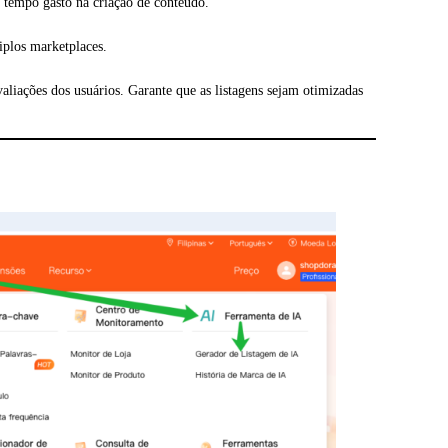
o tempo gasto na criação de conteúdo.
iplos marketplaces.
liações dos usuários. Garante que as listagens sejam otimizadas