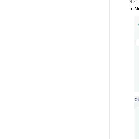
O 
Mú