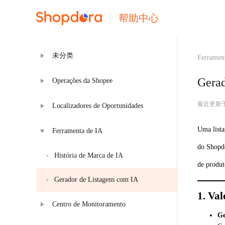
帮助中心
未分类
Ferramen
Gerad
Operações da Shopee
最近更新于 20
Localizadores de Oportunidades
Uma lista
Ferramenta de IA
do Shopdo
História de Marca de IA
de produt
Gerador de Listagens com IA
1. Val
Centro de Monitoramento
Ge