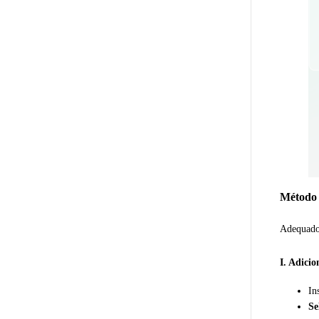
Método 
Adequado
I. Adici
In
Se