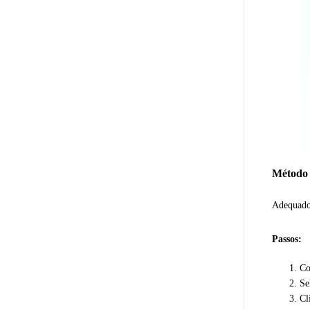
Método 1
Adequado 
Passos:
Co
Se
Cl