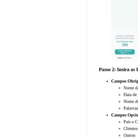
Passo 2: Insira as
Campos Obrig
Nome d
Data de
Nome d
Palavra
Campos Opcio
País e C
Cliente
Outros