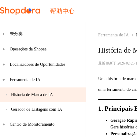
帮助中心
未分类
Ferramenta de IA
História de 
Operações da Shopee
最近更新于 2026-02-25 18
Localizadores de Oportunidades
Uma história de marca
Ferramenta de IA
uma ferramenta de cr
História de Marca de IA
1. Principais 
Gerador de Listagens com IA
Geração Rápi
Centro de Monitoramento
Gere histórias
Personalizaçã