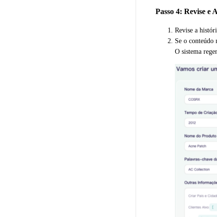
Passo 4: Revise e A
Revise a histór
Se o conteúdo n
O sistema rege