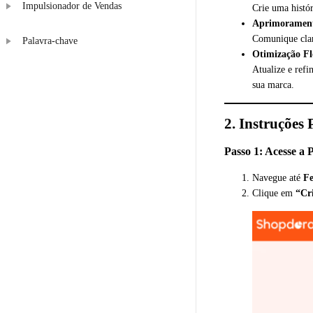
Impulsionador de Vendas
Crie uma histó
Aprimorament
Comunique clar
Palavra-chave
Otimização Fl
Atualize e refi
sua marca.
2. Instruções 
Passo 1: Acesse a 
Navegue até
Fe
Clique em
“Cr