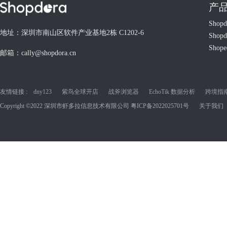
产
Shop
地址：深圳市南山区软件产业基地2栋 C1202-6
Shop
Shop
邮箱：cally@shopdora.cn
友情链接 :
dny123
紫鸟全球开店
战斧浏览器
EchoTik 数据分析
跨境指南C
Copyright ©2022 深圳市虾多拉信息技术有限公司
粤ICP备2022025701号
关于我们