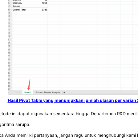
Hasil Pivot Table yang menunjukkan jumlah ulasan per varian
tode ini dapat digunakan sementara hingga Departemen R&D merilis 
goritma serupa.
ka Anda memiliki pertanyaan, jangan ragu untuk menghubungi kami 