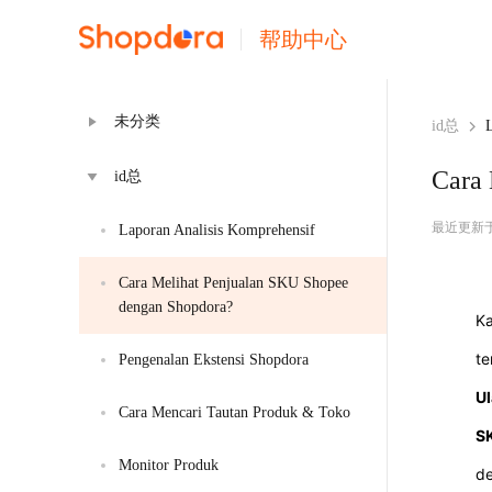
帮助中心
未分类
id总
Cara 
id总
最近更新于 20
Laporan Analisis Komprehensif
Cara Melihat Penjualan SKU Shopee 
dengan Shopdora?
Ka
te
Pengenalan Ekstensi Shopdora
Ul
Cara Mencari Tautan Produk & Toko
S
Monitor Produk
de