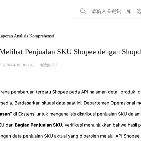
Laporan Analisis Komprehensif
Melihat Penjualan SKU Shopee dengan Shopd
26-04-16 18:11:42
阅读数 767
rena pembaruan terbaru Shopee pada API halaman detail produk, da
rsedia. Berdasarkan situasi data saat ini, Departemen Operasional
asan”
di Ekstensi untuk menganalisis distribusi penjualan SKU dal
KU
dan
Bagian Penjualan SKU
. Verifikasi menunjukkan bahwa hasil 
ngan data penjualan SKU aktual yang diperoleh melalui API Shopee,