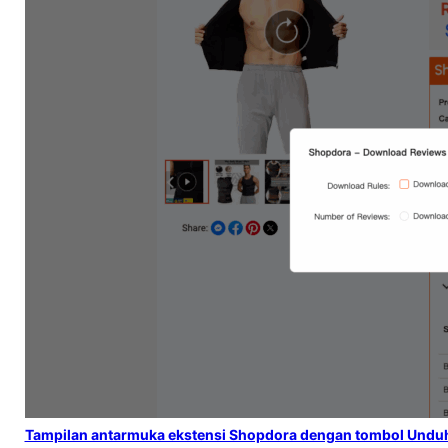
Tampilan antarmuka ekstensi Shopdora dengan tombol Undu