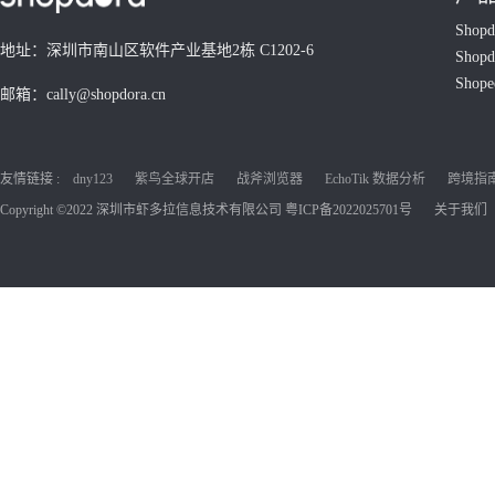
Shop
地址：深圳市南山区软件产业基地2栋 C1202-6
Shop
Shop
邮箱：cally@shopdora.cn
友情链接 :
dny123
紫鸟全球开店
战斧浏览器
EchoTik 数据分析
跨境指南C
Copyright ©2022 深圳市虾多拉信息技术有限公司
粤ICP备2022025701号
关于我们