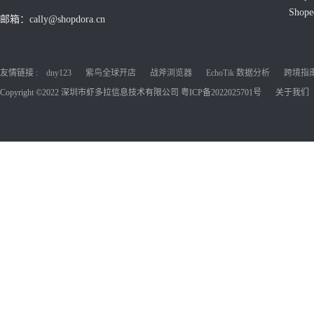
Shop
邮箱：cally@shopdora.cn
友情链接 :
dny123
紫鸟全球开店
战斧浏览器
EchoTik 数据分析
跨境指南C
Copyright ©2022 深圳市虾多拉信息技术有限公司
粤ICP备2022025701号
关于我们