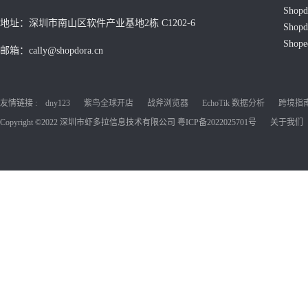
Shop
地址：深圳市南山区软件产业基地2栋 C1202-6
Shop
Shop
邮箱：cally@shopdora.cn
友情链接 :
dny123
紫鸟全球开店
战斧浏览器
EchoTik 数据分析
跨境指南C
Copyright ©2022 深圳市虾多拉信息技术有限公司
粤ICP备2022025701号
关于我们