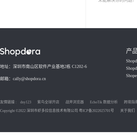
未能解决你的问题
产
Shop
地址：深圳市南山区软件产业基地2栋 C1202-6
Shop
Shop
邮箱：cally@shopdora.cn
友情链接 :
dny123
紫鸟全球开店
战斧浏览器
EchoTik 数据分析
跨境指南C
Copyright ©2022 深圳市虾多拉信息技术有限公司
粤ICP备2022025701号
关于我们