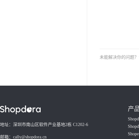
未能解决你的问题
产
Shop
地址：深圳市南山区软件产业基地2栋 C1202-6
Shop
Shop
邮箱：cally@shopdora.cn