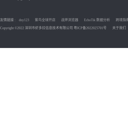
友情链接 :
dny123
紫鸟全球开店
战斧浏览器
EchoTik 数据分析
跨境指南C
Copyright ©2022 深圳市虾多拉信息技术有限公司
粤ICP备2022025701号
关于我们