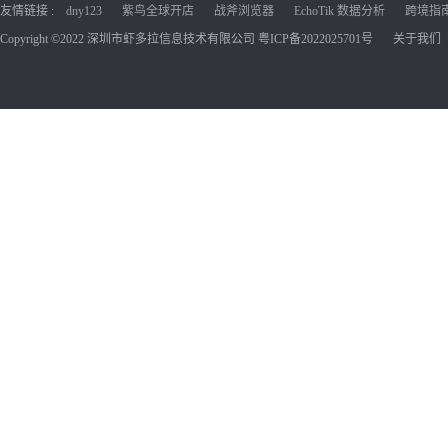
友情链接 :
dny123
紫鸟全球开店
战斧浏览器
EchoTik 数据分析
跨境指南C
Copyright ©2022 深圳市虾多拉信息技术有限公司
粤ICP备2022025701号
关于我们