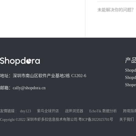
未能解决你的问题
产
Shop
地址：深圳市南山区软件产业基地2栋 C1202-6
Shop
Shop
邮箱：cally@shopdora.cn
友情链接 :
dny123
紫鸟全球开店
战斧浏览器
EchoTik 数据分析
跨境指南C
Copyright ©2022 深圳市虾多拉信息技术有限公司
粤ICP备2022025701号
关于我们